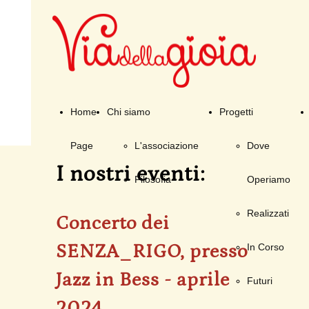
Home
Chi siamo
Progetti
Page
L'associazione
Dove
I nostri eventi:
Filosofia
Operiamo
Realizzati
Concerto dei
SENZA_RIGO, presso
In Corso
Jazz in Bess - aprile
Futuri
2024