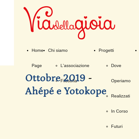
Home
Chi siamo
Progetti
Page
L'associazione
Dove
Ottobre
2019
-
Filosofia
Operiamo
Ahépé e Yotokope
Realizzati
In Corso
Futuri