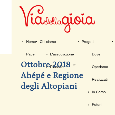
Home
Chi siamo
Progetti
Page
L'associazione
Dove
Ottobre 2018
-
Filosofia
Operiamo
Ahépé e Regione
Realizzati
degli Altopiani
In Corso
Futuri