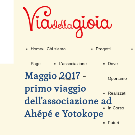
Home
Chi siamo
Progetti
Page
L'associazione
Dove
Maggio 2017
-
Filosofia
Operiamo
primo viaggio
Realizzati
dell'associazione ad
In Corso
Ahépé e Yotokope
Futuri